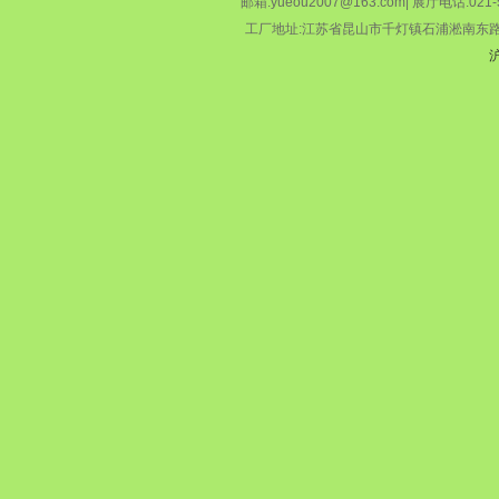
邮箱:yueou2007@163.com| 展厅电话:021-5
工厂地址:江苏省昆山市千灯镇石浦淞南东路89号 | 
沪